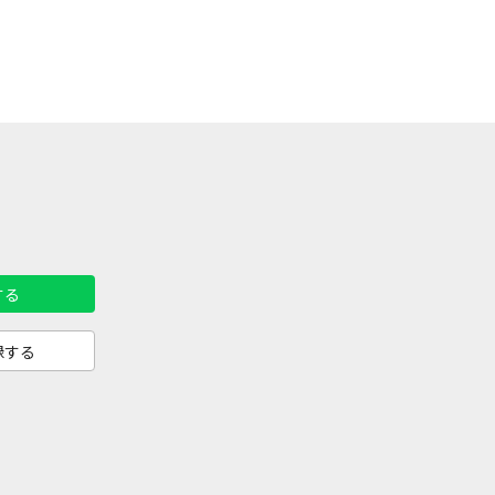
する
録する